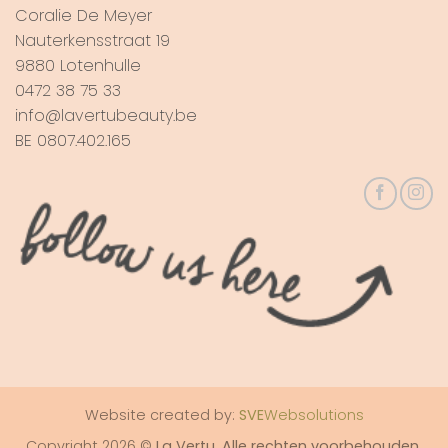
Coralie De Meyer
Nauterkensstraat 19
9880 Lotenhulle
0472 38 75 33
info@lavertubeauty.be
BE 0807.402.165
Website created by:
SVE
Websolutions
Copyright 2026 ©
La Vertu. Alle rechten voorbehouden.