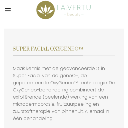
Skip
to
content
SUPER FACIAL OXYGENEO™
Maak kennis met de geavanceerde 3-in-1
Super Facial van de geneO+, de
gepatenteerde OxyGeneo™ technologie. De
OxyGeneo-behandeling combineert de
exfoliërende (peelende) werking van een
microdermabrasie, fruitzuurpeeling en
zuurstoftherapie van binnenuit. Allemaal in
één behandeling.